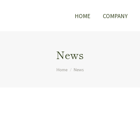
HOME
COMPANY
HOME
COMPANY
News
You are here:
Home
News