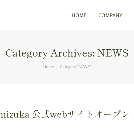
HOME
COMPANY
HOME
COMPANY
Category Archives:
NEWS
You are here:
Home
Category "NEWS"
izuka 公式webサイトオープン